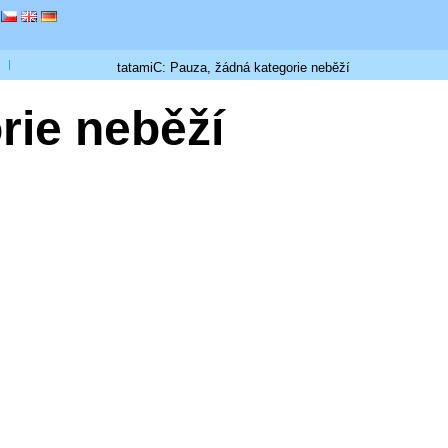
tatamiC: Pauza, žádná kategorie neběží
rie neběží