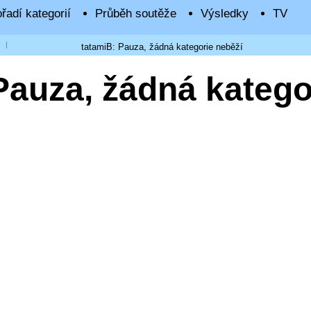
řadí kategorií
Průběh soutěže
Výsledky
TV
tatamiB: Pauza, žádná kategorie neběží
Pauza, žádná katego